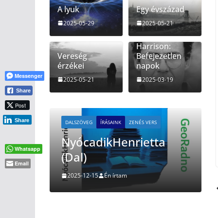
A lyuk
Egy évszázad
2025-05-29
2025-05-21
Jeffrey
Harrison:
Vereség
Befejezetlen
érzékei
napok
Messenger
2025-05-21
2025-03-19
Share
Post
Share
DALSZÖVEG
ÍRÁSAINK
ZENÉS VERS
 vagy
NyócadikHenrietta
Whatsapp
(Dal)
Email
2025-12-15
Én írtam