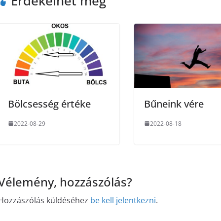
Érdekelhet még
Bölcsesség értéke
Bűneink vére
2022-08-29
2022-08-18
Vélemény, hozzászólás?
Hozzászólás küldéséhez
be kell jelentkezni
.