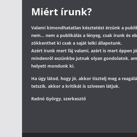
Miért írunk?
Valami kimondhatatlan késztetést érzünk a publik
nem... nem a publikálás a lényeg, csak írunk és 
zökkenthet ki csak a saját lelki állapotunk.
Azért írunk mert fáj valami, azért is mert éppen j
mindenről eszünkbe jutnak olyan gondolatok, a
helyett mondunk ki.
Ha úgy látod, hogy jó, akkor tisztelj meg a reagá
tetszik, akkor a kritikát is szívesen látjuk.
Radnó György, szerkesztő