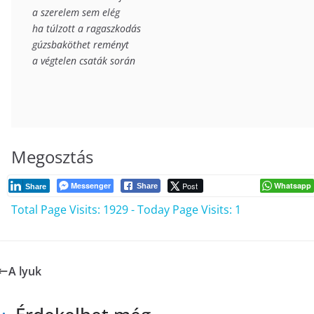
a szerelem sem elég

ha túlzott a ragaszkodás

gúzsbaköthet reményt

a végtelen csaták során
Megosztás
ÍRÁSAINK
ZENÉS VERS
Messenger
Post
Whatsapp
Share
Share
ÍRÁSAINK
VERS
GeoRadno – 
Total Page Visits: 1929 - Today Page Visits: 1
Féltékenységbe
most(Dal)
2025-09-30
Radnó György
2025-12-18
Radnó Gy
A lyuk