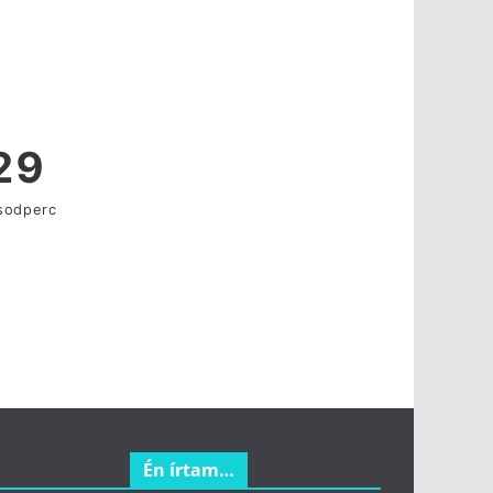
Én írtam…