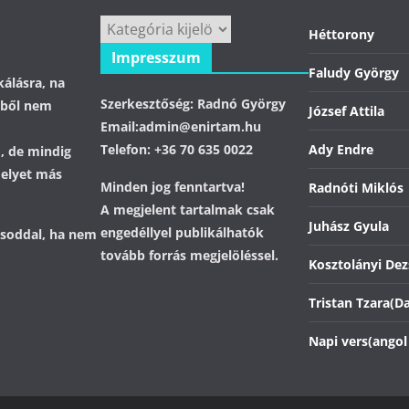
Kategóriák
Héttorony
Impresszum
Faludy György
álásra, na
Szerkesztőség: Radnó György
ebből nem
József Attila
Email:admin@enirtam.hu
Telefon: +36 70 635 0022
Ady Endre
ó, de mindig
melyet más
Minden jog fenntartva!
Radnóti Miklós
A megjelent tartalmak csak
Juhász Gyula
engedéllyel publikálhatók
lásoddal, ha nem
tovább forrás megjelöléssel.
Kosztolányi De
Tristan Tzara(D
Napi vers(angol