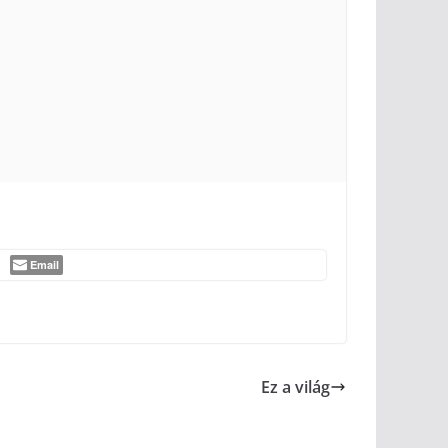
Email
Hol vagy
örgy
Ez a világ