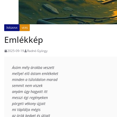
ÍRÁSAINK
VERS
Emlékkép
2025-09-19
Radnó György
Ásóm mély árokba veszett

mellyel elő ástam emlékeket 

minden a túloldalon marad

semmit nem viszek

anyám úgy hagyott itt 

messzi égi regényeken

pörgeti vékony újjait

mi táplálja mégis

az örök kedvet és útjait
