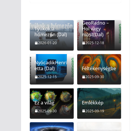
GeoRadno –
Tyúkok a
Hol vagy
hómezőn (Dal)
most(Dal)
2026-01-20
2025-12-18
NyócadikHenri
etta (Dal)
Féltékenységbe
2025-12-15
2025-09-30
Ez a világ
Emlékkép
2025-09-30
2025-09-19