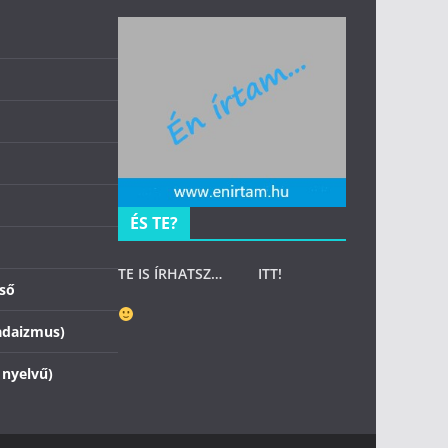
ÉS TE?
TE IS ÍRHATSZ…
ITT
!
zső
adaizmus)
 nyelvű)