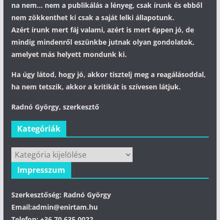
na nem... nem a publikálás a lényeg, csak írunk és ebből
nem zökkenthet ki csak a saját lelki állapotunk.
Azért írunk mert fáj valami, azért is mert éppen jó, de
mindig mindenről eszünkbe jutnak olyan gondolatok,
amelyet más helyett mondunk ki.
Ha úgy látod, hogy jó, akkor tisztelj meg a reagálásoddal,
ha nem tetszik, akkor a kritikát is szívesen látjuk.
Radnó György, szerkesztő
Kategóriák
Kategóriák
Impresszum
Szerkesztőség: Radnó György
Email:admin@enirtam.hu
Telefon: +36 70 635 0022