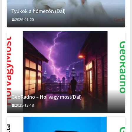
Tyúkok a hómezőn (Dal)
2026-01-20
GeoRadno – Hol vagy most(Dal)
2025-12-18