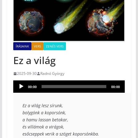
ÍRÁSAINK
VERS
ZENÉS VERS
Ez a világ
2025-09-30
Radnó György
Audió
00:00
00:00
lejátszó
Ez a világ lesz sírunk, 

bolygónk a koporsónk, 

a hamu lassan betakar, 

és villámok a virágok, 

esőcseppek verik a szöget koporsónkba.
