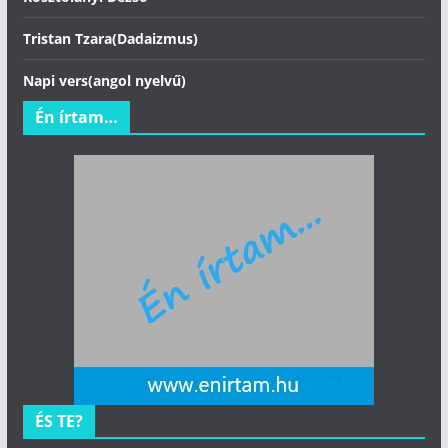
Tristan Tzara(Dadaizmus)
Napi vers(angol nyelvű)
Én írtam…
ÉS TE?