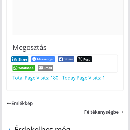
Megosztás
Messenger
Post
Share
Share
Whatsapp
Email
Total Page Visits: 180 - Today Page Visits: 1
Emlékkép
Féltékenységbe
Érdekelhet még