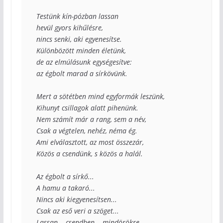
Testünk kín-pózban lassan 

hevül gyors kihűlésre, 

nincs senki, aki egyenesítse. 

Különbözött minden életünk, 

de az elmúlásunk egységesítve: 

az égbolt marad a sírkövünk.

Mert a sötétben mind egyformák leszünk, 

Kihunyt csillagok alatt pihenünk. 

Nem számít már a rang, sem a név, 

Csak a végtelen, nehéz, néma ég. 

Ami elválasztott, az most összezár, 

Közös a csendünk, s közös a halál.

Az égbolt a sírkő... 

A hamu a takaró... 

Nincs aki kiegyenesítsen... 

Csak az eső veri a szöget... 

Lassan... csendben... mindörökre.
