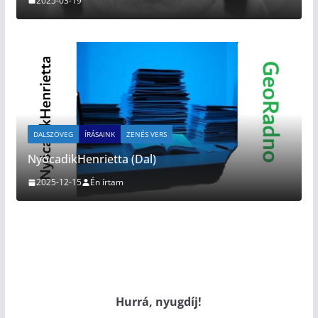
2025-03-19
DALSZÖVEG
ÍRÁSAINK
ZENÉS VERS
NyócadikHenrietta (Dal)
2025-12-15
Én írtam
Hurrá, nyugdíj!