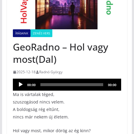
ÍRÁSAINK
ZENÉS VERS
GeoRadno – Hol vagy
most(Dal)
2025-12-18
Radnó György
Audió
00:00
00:00
lejátszó
Ma is vártalak téged,
szuszogásod nincs velem.
A boldogság rég eltűnt,
nincs már nekem új életem.
Hol vagy most, mikor dörög az ég kinn?