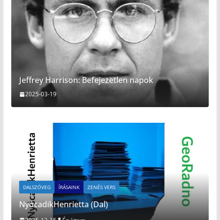
Jeffrey Harrison: Befejezetlen napok
2025-03-19
DALSZÖVEG
ÍRÁSAINK
ZENÉS VERS
NyócadikHenrietta (Dal)