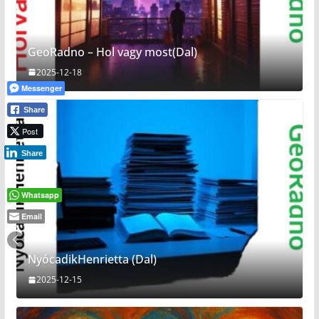
GeoRadno – Hol vagy most(Dal)
2025-12-18
Messenger
Share
Post
Share
Whatsapp
Email
NyócadikHenrietta (Dal)
2025-12-15