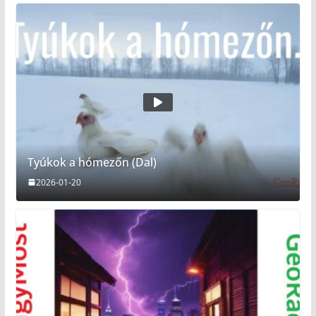
Tyúkok a hómezőn (Dal)
2026-01-20