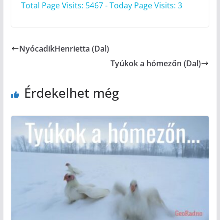
Total Page Visits: 5467 - Today Page Visits: 3
NyócadikHenrietta (Dal)
Tyúkok a hómezőn (Dal)
Érdekelhet még