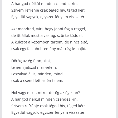
A hangod nélkül minden csendes kín.
Szívem refrénje csak téged hív, téged kér:
Egyedül vagyok, egyszer fényem visszatér!
Azt mondtad, várj, hogy jönni fog a reggel,
de itt állok most a vastag, szürke köddel.
A kulcsot a kezemben tartom, de nincs ajtó,
csak egy fal, ahol remény már rég le-hajló.
Dörög az ég fenn, kint,
te nem játszol már velem.
Leszakad éj is, minden, mind,
csak a csend lett az én felem.
Hol vagy most, mikor dörög az ég kinn?
A hangod nélkül minden csendes kín.
Szívem refrénje csak téged hív, téged kér:
Egyedül vagyok, egyszer fényem visszatér!