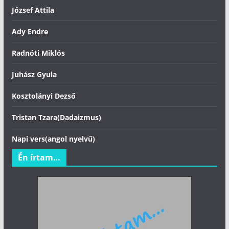
József Attila
Ady Endre
Radnóti Miklós
Juhász Gyula
Kosztolányi Dezső
Tristan Tzara(Dadaizmus)
Napi vers(angol nyelvű)
Én írtam…