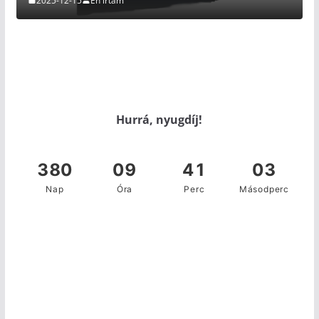
2025-12-15
Én írtam
Hurrá, nyugdíj!