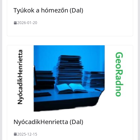
Tyúkok a hómezőn (Dal)
2026-01-20
NyócadikHenrietta (Dal)
2025-12-15