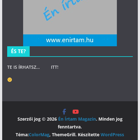
ÉS TE?
TE IS ÍRHATSZ…
ITT
!
Szerzői jog © 2026
Én Írtam Magazin
. Minden jog
fenntartva.
Téma:
ColorMag
, ThemeGrill. Készítette
WordPress