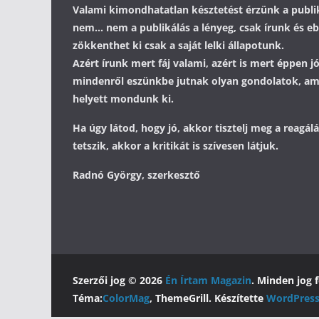
Valami kimondhatatlan késztetést érzünk a publik
nem... nem a publikálás a lényeg, csak írunk és 
zökkenthet ki csak a saját lelki állapotunk.
Azért írunk mert fáj valami, azért is mert éppen j
mindenről eszünkbe jutnak olyan gondolatok, a
helyett mondunk ki.
Ha úgy látod, hogy jó, akkor tisztelj meg a reagá
tetszik, akkor a kritikát is szívesen látjuk.
Radnó György, szerkesztő
Szerzői jog © 2026
Én Írtam Magazin
. Minden jog 
Téma:
ColorMag
, ThemeGrill. Készítette
WordPres