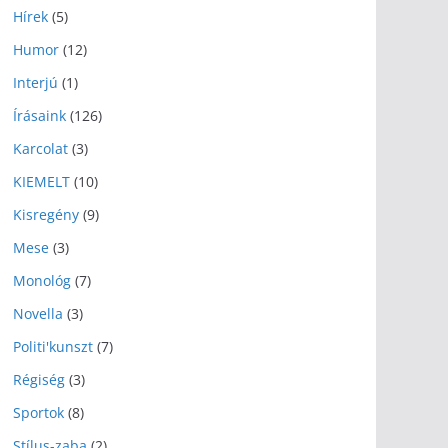
Hírek
(5)
Humor
(12)
Interjú
(1)
Írásaink
(126)
Karcolat
(3)
KIEMELT
(10)
Kisregény
(9)
Mese
(3)
Monológ
(7)
Novella
(3)
Politi'kunszt
(7)
Régiség
(3)
Sportok
(8)
Stílus-zaba
(2)