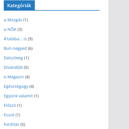
p
Kategóriák
t
á
a-Mozgás
(1)
r
a-NŐK
(3)
Á'talába… is
(9)
Buli-negyed
(6)
Dalszöveg
(1)
Divatol(l)ó
(5)
e-Magazin
(4)
Egészségügy
(4)
Együnk valamit
(1)
Előszó
(1)
Esszé
(1)
Fordítás
(5)