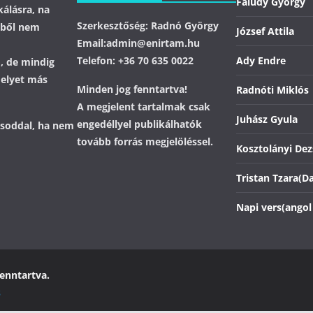
Faludy György
álásra, na
Szerkesztőség: Radnó György
ebből nem
József Attila
Email:admin@enirtam.hu
Telefon: +36 70 635 0022
Ady Endre
ó, de mindig
melyet más
Minden jog fenntartva!
Radnóti Miklós
A megjelent tartalmak csak
Juhász Gyula
engedéllyel publikálhatók
lásoddal, ha nem
tovább forrás megjelöléssel.
Kosztolányi De
Tristan Tzara(D
Napi vers(angol
fenntartva.
s