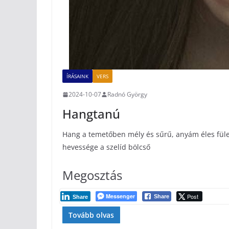
ÍRÁSAINK
VERS
2024-10-07
Radnó György
Hangtanú
Hang a temetőben mély és sűrű, anyám éles fül
hevessége a szelíd bölcső
Megosztás
Messenger
Post
Share
Share
Tovább olvas