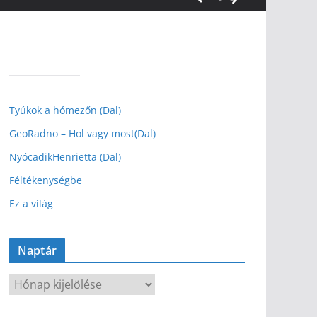
Tyúkok a hómezőn (Dal)
GeoRadno – Hol vagy most(Dal)
NyócadikHenrietta (Dal)
Féltékenységbe
Ez a világ
Naptár
N
a