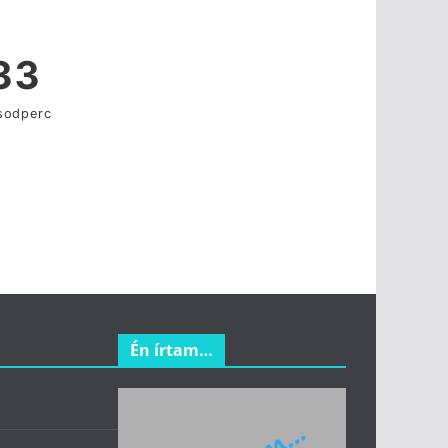
Én írtam…