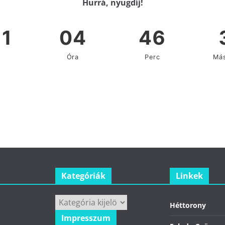
Hurrá, nyugdíj!
Kategóriák
Linkek
Kategóriák
Héttorony
Impresszum