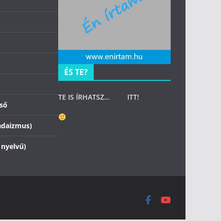
ÉS TE?
TE IS ÍRHATSZ…
ITT
!
zső
adaizmus)
 nyelvű)