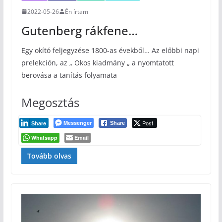
2022-05-26
Én írtam
Gutenberg rákfene…
Egy okító feljegyzése 1800-as évekből… Az előbbi napi
prelekción, az „ Okos kiadmány „ a nyomtatott
berovása a tanítás folyamata
Megosztás
Messenger
Post
Share
Share
Whatsapp
Email
Tovább olvas