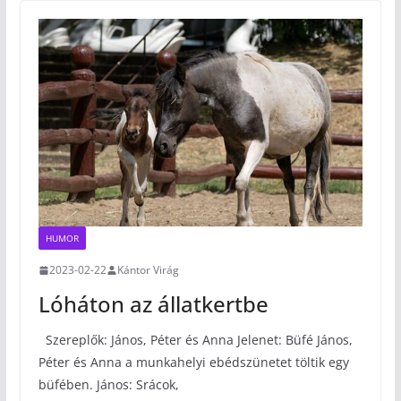
HUMOR
2023-02-22
Kántor Virág
Lóháton az állatkertbe
Szereplők: János, Péter és Anna Jelenet: Büfé János,
Péter és Anna a munkahelyi ebédszünetet töltik egy
büfében. János: Srácok,