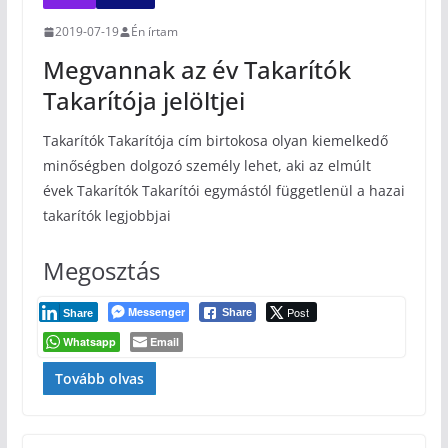
2019-07-19
Én írtam
Megvannak az év Takarítók
Takarítója jelöltjei
Takarítók Takarítója cím birtokosa olyan kiemelkedő
minőségben dolgozó személy lehet, aki az elmúlt
évek Takarítók Takarítói egymástól függetlenül a hazai
takarítók legjobbjai
Megosztás
Messenger
Post
Share
Share
Whatsapp
Email
Tovább olvas