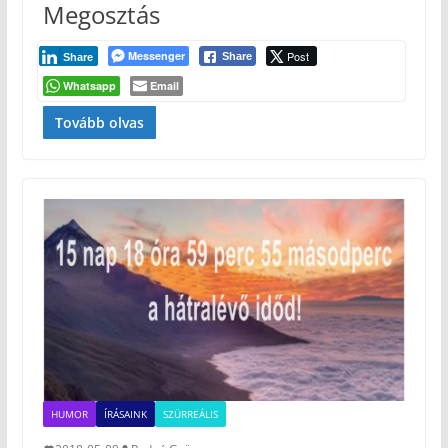
Megosztás
Messenger
Post
Share
Share
Whatsapp
Email
Tovább olvas
HUMOR
ÍRÁSAINK
SZÜRREÁLIS