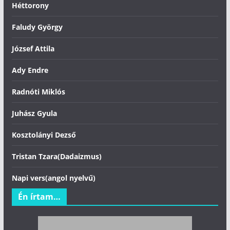
Héttorony
Faludy György
József Attila
Ady Endre
Radnóti Miklós
Juhász Gyula
Kosztolányi Dezső
Tristan Tzara(Dadaizmus)
Napi vers(angol nyelvű)
Én írtam…