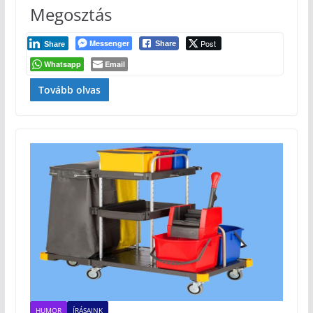
Megosztás
Messenger
Post
Share
Share
Whatsapp
Email
Tovább olvas
HUMOR
ÍRÁSAINK