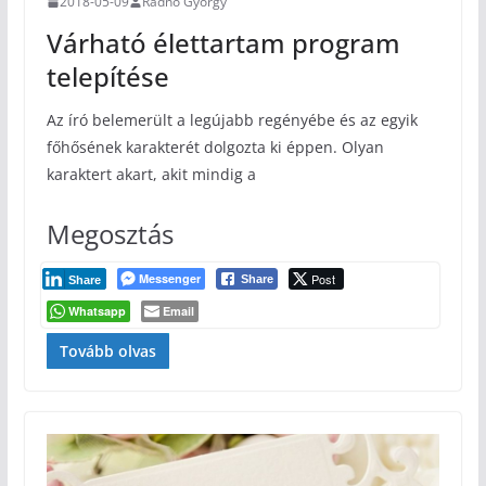
2018-05-09
Radnó György
Várható élettartam program
telepítése
Az író belemerült a legújabb regényébe és az egyik
főhősének karakterét dolgozta ki éppen. Olyan
karaktert akart, akit mindig a
Megosztás
Messenger
Post
Share
Share
Whatsapp
Email
Tovább olvas