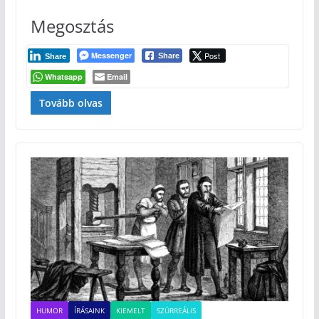
Megosztás
Messenger
Post
Share
Share
Whatsapp
Email
Tovább olvas
HUMOR
ÍRÁSAINK
KIEMELT
SZÜRREÁLIS