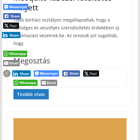
helyett
Messenger
Share
Több kórházi osztályon megállapodtak, hogy a
Post
költséges és veszélyes szervátültetés érdekében új
alkalmazást vezetnek be. Az orvosok azt sugallták,
Share
hogy
Whatsapp
Megosztás
Email
Messenger
Post
Share
Share
Whatsapp
Email
Tovább olvas