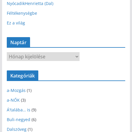
NyócadikHenrietta (Dal)
Féltékenységbe
Ez a világ
Naptár
N
a
p
Kategóriák
t
á
a-Mozgás
(1)
r
a-NŐK
(3)
Á'talába… is
(9)
Buli-negyed
(6)
Dalszöveg
(1)