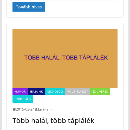
Tovább olvas
HUMOR
ÍRÁSAINK
MONOLÓG
POLITI'KUNSZT
SZÍV-VERÉS
SZÜRREÁLIS
2015-03-24
Én írtam
Több halál, több táplálék