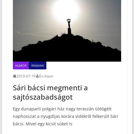
HUMOR
ÍRÁSAINK
2019-07-19
Én írtam
Sári bácsi megmenti a
sajtószabadságot
Egy dunaparti polgári ház nagy teraszán üldögélt
naphosszat a nyugdíjas korára vidékről felkerült Sári
bácsi. Mivel egy kicsit süket is