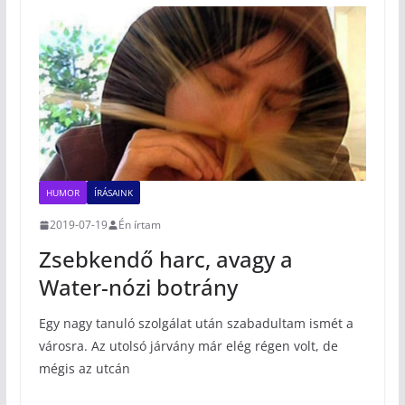
HUMOR
ÍRÁSAINK
2019-07-19
Én írtam
Zsebkendő harc, avagy a
Water-nózi botrány
Egy nagy tanuló szolgálat után szabadultam ismét a
városra. Az utolsó járvány már elég régen volt, de
mégis az utcán