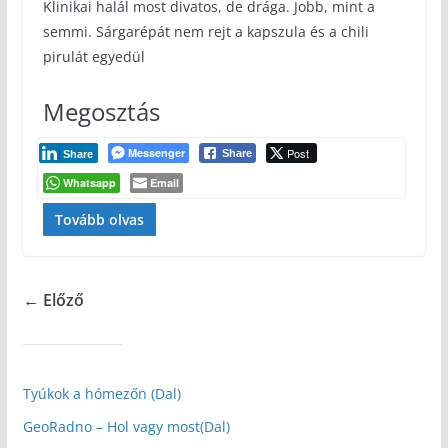
Klinikai halál most divatos, de drága. Jobb, mint a
semmi. Sárgarépát nem rejt a kapszula és a chili
pirulát egyedül
Megosztás
Messenger
Post
Share
Share
Whatsapp
Email
Tovább olvas
← Előző
Tyúkok a hómezőn (Dal)
GeoRadno – Hol vagy most(Dal)