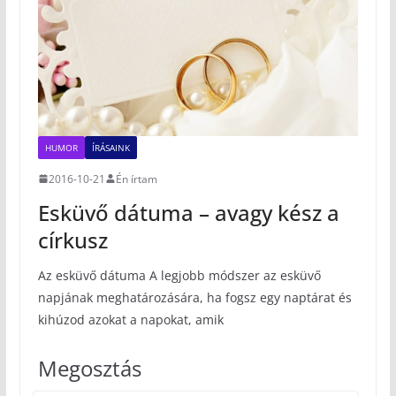
HUMOR
ÍRÁSAINK
2016-10-21
Én írtam
Esküvő dátuma – avagy kész a
církusz
Az esküvő dátuma A legjobb módszer az esküvő
napjának meghatározására, ha fogsz egy naptárat és
kihúzod azokat a napokat, amik
Megosztás