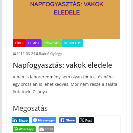
HÍREK
HUMOR
SZÍV-VERÉS
SZÜRREÁLIS
2015-03-24
Radnó György
Napfogyasztás: vakok eledele
A hamis laboreredmény sem olyan fontos, és néha
egy oroszlán is lehet kedves. Mór nem része a saláta
öntetnek. Csúnya
Megosztás
Messenger
Post
Share
Share
Whatsapp
Email