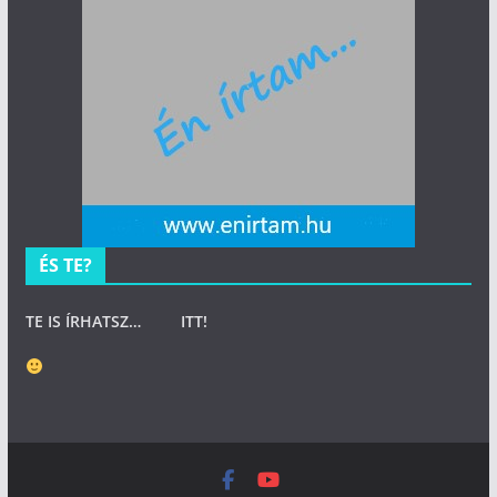
ÉS TE?
TE IS ÍRHATSZ…
ITT
!