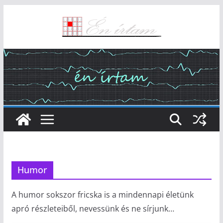
Skip
to
content
Humor
A humor sokszor fricska is a mindennapi életünk
apró részleteiből, nevessünk és ne sírjunk…