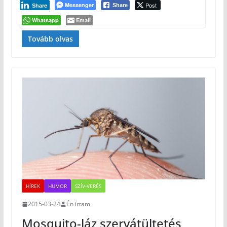
Messenger
Post
Share
Share
Whatsapp
Email
Tovább olvas
HÍREK
HUMOR
SZÍV-VERÉS
2015-03-24
Én írtam
Mosquito-láz szervátültetés