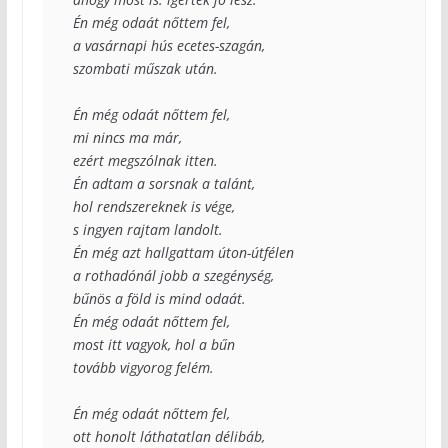
Én még odaát nőttem fel,

a vasárnapi hús ecetes-szagán,

szombati műszak után.

Én még odaát nőttem fel,

mi nincs ma már,

ezért megszólnak itten.

Én adtam a sorsnak a talánt,

hol rendszereknek is vége,

s ingyen rajtam landolt.

Én még azt hallgattam úton-útfélen

a rothadónál jobb a szegénység,

bűnös a föld is mind odaát.

Én még odaát nőttem fel,

most itt vagyok, hol a bűn

tovább vigyorog felém.

Én még odaát nőttem fel,

ott honolt láthatatlan délibáb,
