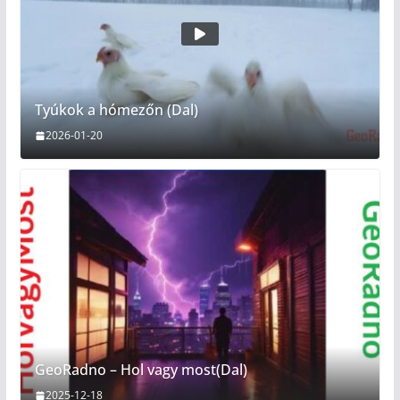
Tyúkok a hómezőn (Dal)
2026-01-20
GeoRadno – Hol vagy most(Dal)
2025-12-18