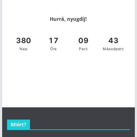
Hurrá, nyugdíj!
Miért?