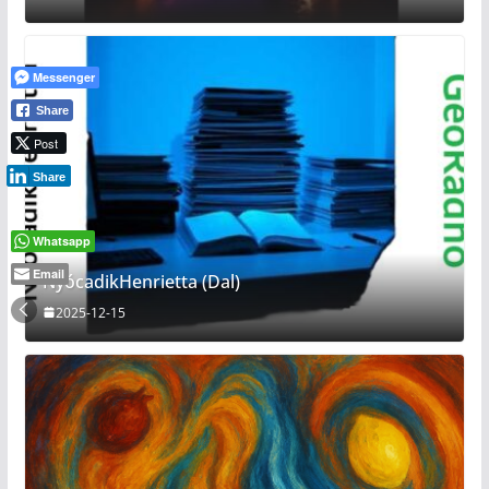
Messenger
Share
Post
Share
Whatsapp
Email
NyócadikHenrietta (Dal)
2025-12-15