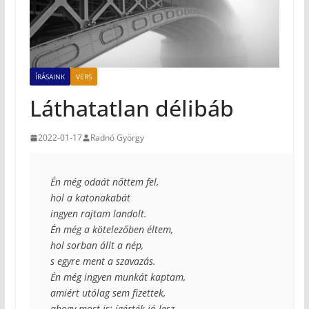
ÍRÁSAINK
VERS
Láthatatlan délibáb
2022-01-17
Radnó György
Én még odaát nőttem fel,

hol a katonakabát

ingyen rajtam landolt.

Én még a kötelezőben éltem,

hol sorban állt a nép,

s egyre ment a szavazás.

Én még ingyen munkát kaptam,

amiért utólag sem fizettek,

ahogy most is: ígérték jó lesz.
