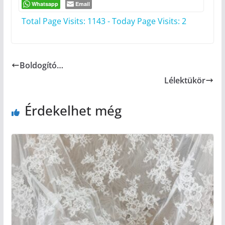
Whatsapp
Email
Total Page Visits: 1143 - Today Page Visits: 2
Boldogító…
Lélektükör
Érdekelhet még