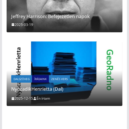
Jeffrey Harrison: Befejezetlen napok
2025-03-19
DALSZÖVEG
ÍRÁSAINK
ZENÉS VERS
NyócadikHenrietta (Dal)
2025-12-15
Én írtam