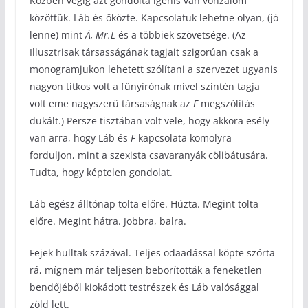
Közben végig azt gondolta igenis van vonzalom
közöttük. Láb és őközte. Kapcsolatuk lehetne olyan, (jó
lenne) mint
Á,
Mr.L
és a többiek szövetsége. (Az
Illusztrisak társasságának tagjait szigorúan csak a
monogramjukon lehetett szólítani a szervezet ugyanis
nagyon titkos volt a fűnyírónak mivel szintén tagja
volt eme nagyszerű társaságnak az
F
megszólítás
dukált.) Persze tisztában volt vele, hogy akkora esély
van arra, hogy Láb és
F
kapcsolata komolyra
forduljon, mint a szexista csavaranyák cölibátusára.
Tudta, hogy képtelen gondolat.
Láb egész álltónap tolta előre. Húzta. Megint tolta
előre. Megint hátra. Jobbra, balra.
Fejek hulltak százával. Teljes odaadással köpte szórta
rá, mígnem már teljesen beborították a feneketlen
bendőjéből kiokádott testrészek és Láb valósággal
zöld lett.