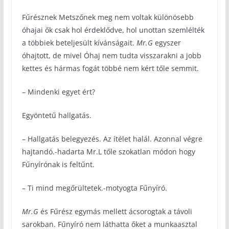
Fűrésznek Metszőnek meg nem voltak különösebb
óhajai ők csak hol érdeklődve, hol unottan szemlélték
a többiek beteljesült kívánságait.
Mr.G
egyszer
óhajtott, de mivel Óhaj nem tudta visszarakni a jobb
kettes és hármas fogát többé nem kért tőle semmit.
– Mindenki egyet ért?
Egyöntetű hallgatás.
– Hallgatás belegyezés. Az ítélet halál. Azonnal végre
hajtandó.-hadarta Mr.L tőle szokatlan módon hogy
Fűnyírónak is feltűnt.
– Ti mind megőrültetek.-motyogta Fűnyíró.
Mr.G
és Fűrész egymás mellett ácsorogtak a távoli
sarokban. Fűnyíró nem láthatta őket a munkaasztal