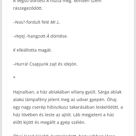
A végső döntést
Á
hozta meg. Minden szem
rászegeződött.
–Nos?-fordult felé
Mr.L
.
–
Hejej
.-hangzott
Á
döntése.
K
elkiáltotta magát.
–Hurrá! Csapjunk zajt és idejön.
*
Hajnalban, a ház ablakában villany gyúlt. Sárga ablak
alakú lámpafény jelent meg az udvar gyepén. Óhaj
egy nagy cserép hibiszkusz takarásában leskelődött, a
ház tövében és leste az ajtót. Láb megjelent a ház
előtt kijött és megállt a gyep szélén.