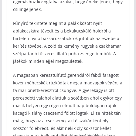
egymáshoz kocogtatva azokat, hogy énekeljenek, hogy
csilingeljenek.
Fűnyíró tekintete megint a palák között nyílt
ablakocskára tévedt és a bekukucskáló holdról a
hirtelen nyíló bazsarózsabokrok jutottak az eszébe a
kerítés tövébe. A zöld és kemény rügyek a csakhamar
szétpattanó fűszeres illatú puha zsenge bimbók. A
játékok minden éjjel megszülettek.
A magasban keresztülfutó gerendáról fából faragott
kövér méhecskék rázkódtak meg a madzagok végén, a
fa marionettkeresztről csüngve. A gyerekágy is ott
porosodott valahol alattuk a sötétben ahol egykor egy
másik helyen egy régen elmúlt nap boldogan rájuk
kacagó kislány csecsemő fölött lógtak. El se hitték tán’
máig, hogy az a csecsemő, aki éjszakánként oly
sokszor fölébredt, és akit nekik oly sokszor kellet
vigasztalniuk halk andalító döngicsélésükkel olyan