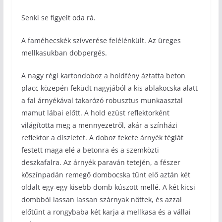
Senki se figyelt oda rá.
A faméhecskék szívverése felélénkült. Az üreges
mellkasukban dobpergés.
A nagy régi kartondoboz a holdfény áztatta beton
placc közepén feküdt nagyjából a kis ablakocska alatt
a fal árnyékával takarózó robusztus munkaasztal
mamut lábai előtt. A hold ezüst reflektorként
világította meg a mennyezetről, akár a színházi
reflektor a díszletet. A doboz fekete árnyék téglát
festett maga elé a betonra és a szemközti
deszkafalra. Az árnyék paraván tetején, a fészer
kőszínpadán remegő dombocska tűnt elő aztán két
oldalt egy-egy kisebb domb kúszott mellé. A két kicsi
dombból lassan lassan szárnyak nőttek, és azzal
előtűnt a rongybaba két karja a mellkasa és a vállai