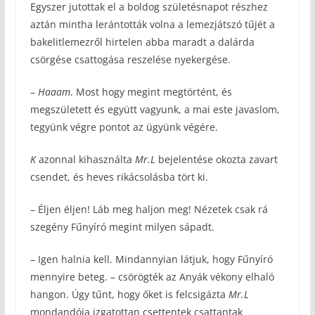
Egyszer jutottak el a boldog születésnapot részhez
aztán mintha lerántották volna a lemezjátszó tűjét a
bakelitlemezről hirtelen abba maradt a dalárda
csörgése csattogása reszelése nyekergése.
–
Haaam
. Most hogy megint megtörtént, és
megszületett és együtt vagyunk, a mai este javaslom,
tegyünk végre pontot az ügyünk végére.
K
azonnal kihasználta
Mr.L
bejelentése okozta zavart
csendet, és heves rikácsolásba tört ki.
– Éljen éljen! Láb meg haljon meg! Nézetek csak rá
szegény Fűnyíró megint milyen sápadt.
– Igen halnia kell. Mindannyian látjuk, hogy Fűnyíró
mennyire beteg. – csörögték az Anyák vékony elhaló
hangon. Úgy tűnt, hogy őket is felcsigázta
Mr.L
mondandója izgatottan csettentek csattantak