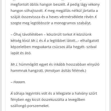
megfontolt öblös hangon beszélt.
Á
pedig lágy vékony
hangon sóhajtozott.
K
meg megállás nélkül jártatta a
száját összevissza és a heves vérmérséklete révén
K
szegte meg legtöbbször a monogramos szabályt.
– Óhaj távollétében – köszörült torkot
K
-közülünk
kétség kívül
Mr.L
és
Á
a legtöbbet látott…- elhallgatott
képzeletben megvakarta csúcsos álla hegyét- szóval
lapát és ásó.
Mr.L
hümmögött egyet és inkább hosszabban elnyúló
hammnak hangzott. (Amolyan ásítás félének.)
–
Haaam.
Á
sóhaja legyintés volt és a lélegzete a halvány szűrt
fényben egy kicsit összekuszálta a levegőben
szállongó porszemeket.