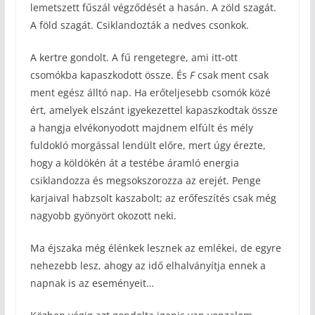
lemetszett fűszál végződését a hasán. A zöld szagát.
A föld szagát. Csiklandozták a nedves csonkok.
A kertre gondolt. A fű rengetegre, ami itt-ott
csomókba kapaszkodott össze. És
F
csak ment csak
ment egész álltó nap. Ha erőteljesebb csomók közé
ért, amelyek elszánt igyekezettel kapaszkodtak össze
a hangja elvékonyodott majdnem elfúlt és mély
fuldokló morgással lendült előre, mert úgy érezte,
hogy a köldökén át a testébe áramló energia
csiklandozza és megsokszorozza az erejét. Penge
karjaival habzsolt kaszabolt; az erőfeszítés csak még
nagyobb gyönyört okozott neki.
Ma éjszaka még élénkek lesznek az emlékei, de egyre
nehezebb lesz, ahogy az idő elhalványítja ennek a
napnak is az eseményeit…