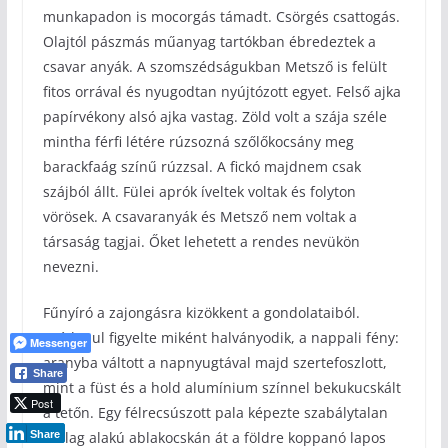
munkapadon is mocorgás támadt. Csörgés csattogás.
Olajtól pászmás műanyag tartókban ébredeztek a
csavar anyák. A szomszédságukban Metsző is felült
fitos orrával és nyugodtan nyújtózott egyet. Felső ajka
papírvékony alsó ajka vastag. Zöld volt a szája széle
mintha férfi létére rúzsozná szőlőkocsány meg
barackfaág színű rúzzsal. A fickó majdnem csak
szájból állt. Fülei aprók íveltek voltak és folyton
vörösek. A csavaranyák és Metsző nem voltak a
társaság tagjai. Őket lehetett a rendes nevükön
nevezni.
Fűnyíró a zajongásra kizökkent a gondolataiból.
Szótlanul figyelte miként halványodik, a nappali fény:
Messenger
aranyba váltott a napnyugtával majd szertefoszlott,
Share
mint a füst és a hold alumínium színnel bekukucskált
Post
a tetőn. Egy félrecsúszott pala képezte szabálytalan
csillag alakú ablakocskán át a földre koppanó lapos
Share