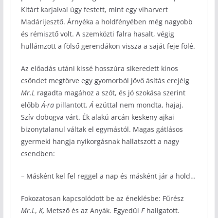
Kitárt karjaival úgy festett, mint egy viharvert
Madárijesztő. Árnyéka a holdfényében még nagyobb
és rémisztő volt. A szemközti falra hasalt, végig
hullámzott a fölső gerendákon vissza a saját feje fölé.
Az előadás utáni kissé hosszúra sikeredett kínos
csöndet megtörve egy gyomorból jövő ásítás erejéig
Mr.L
ragadta magához a szót, és jó szokása szerint
előbb
Á-ra
pillantott.
Á
ezúttal nem mondta, hajaj.
Szív-dobogva várt. Ék alakú arcán keskeny ajkai
bizonytalanul váltak el egymástól. Magas gátlásos
gyermeki hangja nyikorgásnak hallatszott a nagy
csendben:
– Másként kel fel reggel a nap és másként jár a hold…
Fokozatosan kapcsolódott be az éneklésbe: Fűrész
Mr.L
,
K,
Metsző és az Anyák. Egyedül
F
hallgatott.