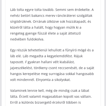
Láb tolta egyre tolta tovább. Semmi sem érdekelte. A
nehéz betört bakancs merev ránckráterei szolgáltak
sírgödrüknek. Orrának ütközve sok hozzátapadt, és
közelről látta a halált, hogy hogyan múlik ki a
rengeteg gyenge fűszál élete a saját áttetsző
nedvében fuldokolva.
Egy részük tehetetlenül lehullott a fűnyíró mögé és a
láb elé. Láb megadta a kegyelemdöfést. Rájuk
taposott.
F
gyakran hallani vélt kiabálást,
jajveszékelést, törékeny csont reccsenését, de a saját
hangos kerepelése meg surrogása sokkal hangosabb
volt mindennél. Elnyomta a sikolyokat.
Valaminek lennie kell, még de mindig csak a lábat
látta. Érzett valamit magasabban kopott vas vállain.
Erről a különös bizsergető érzésről többen is