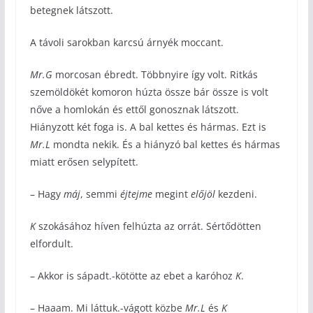
betegnek látszott.
A távoli sarokban karcsú árnyék moccant.
Mr.G
morcosan ébredt. Többnyire így volt. Ritkás
szemöldökét komoron húzta össze bár össze is volt
nőve a homlokán és ettől gonosznak látszott.
Hiányzott két foga is. A bal kettes és hármas. Ezt is
Mr.L
mondta nekik. És a hiányzó bal kettes és hármas
miatt erősen selypített.
– Hagy
máj
, semmi
éjtejme
megint
előjöl
kezdeni.
K
szokásához híven felhúzta az orrát. Sértődötten
elfordult.
– Akkor is sápadt.-kötötte az ebet a karóhoz
K
.
– Haaam. Mi láttuk.-vágott közbe
Mr.L
és
K