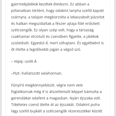
gyermekjátékok kezdtek éledezni. Ez abban a
pillanatban történt, hogy odakint lanyha szellő kapott
szárnyra, a talajon megborzolta a lekaszabolt pázsitot
és halkan megszólaltak a fészer ajtaja fölé erősített
szélcsengők. Ez olyan szép volt, hogy a társaság
csakhamar elcsitult és csendben figyelte, a játékok
születését. Egyedül
Á
, mert sóhajtani. És egyébként is
őt illette a legidősebb jogán a végső szó.
–
Hajaj.
-szólt
Á.
–
Pszt
.-hallatszott valahonnan.
Fűnyíró megkönnyebbült, végre nem vele
foglalkoznak még
K
is átszellemült képpel bámulta a
gerendákat odafent a magasban. Nyári éjszaka volt.
Tökéletes csend ölelte át az éjszakát. Odakint puha
lágy szellő bujkált a szélcsengők rézeresztékei között