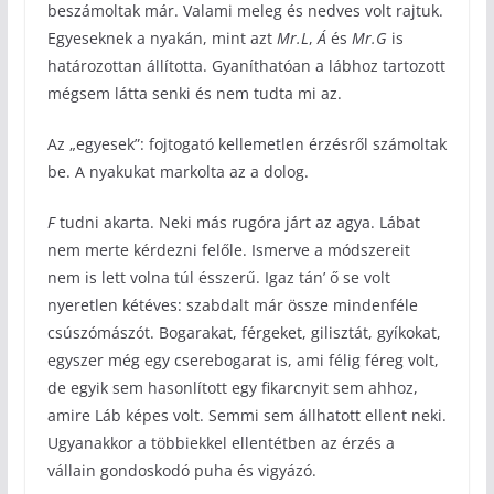
beszámoltak már. Valami meleg és nedves volt rajtuk.
Egyeseknek a nyakán, mint azt
Mr.L
,
Á
és
Mr.G
is
határozottan állította. Gyaníthatóan a lábhoz tartozott
mégsem látta senki és nem tudta mi az.
Az „egyesek”: fojtogató kellemetlen érzésről számoltak
be. A nyakukat markolta az a dolog.
F
tudni akarta. Neki más rugóra járt az agya. Lábat
nem merte kérdezni felőle. Ismerve a módszereit
nem is lett volna túl ésszerű. Igaz tán’ ő se volt
nyeretlen kétéves: szabdalt már össze mindenféle
csúszómászót. Bogarakat, férgeket, gilisztát, gyíkokat,
egyszer még egy cserebogarat is, ami félig féreg volt,
de egyik sem hasonlított egy fikarcnyit sem ahhoz,
amire Láb képes volt. Semmi sem állhatott ellent neki.
Ugyanakkor a többiekkel ellentétben az érzés a
vállain gondoskodó puha és vigyázó.