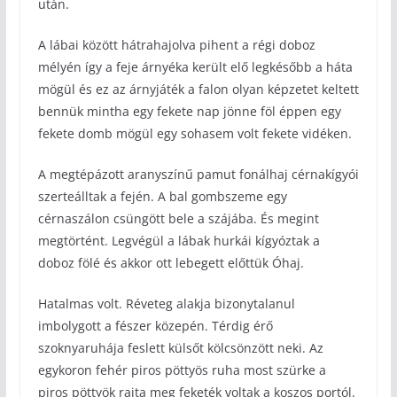
után.
A lábai között hátrahajolva pihent a régi doboz
mélyén így a feje árnyéka került elő legkésőbb a háta
mögül és ez az árnyjáték a falon olyan képzetet keltett
bennük mintha egy fekete nap jönne föl éppen egy
fekete domb mögül egy sohasem volt fekete vidéken.
A megtépázott aranyszínű pamut fonálhaj cérnakígyói
szerteálltak a fején. A bal gombszeme egy
cérnaszálon csüngött bele a szájába. És megint
megtörtént. Legvégül a lábak hurkái kígyóztak a
doboz fölé és akkor ott lebegett előttük Óhaj.
Hatalmas volt. Réveteg alakja bizonytalanul
imbolygott a fészer közepén. Térdig érő
szoknyaruhája feslett külsőt kölcsönzött neki. Az
egykoron fehér piros pöttyös ruha most szürke a
piros pöttyök rajta meg feketék voltak a koszos portól.