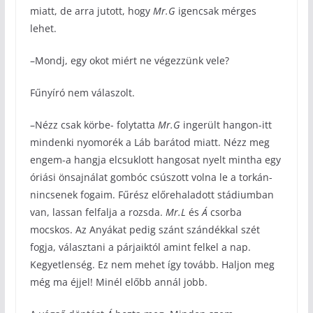
miatt, de arra jutott, hogy
Mr.G
igencsak mérges
lehet.
–Mondj, egy okot miért ne végezzünk vele?
Fűnyíró nem válaszolt.
–Nézz csak körbe- folytatta
Mr.G
ingerült hangon-itt
mindenki nyomorék a Láb barátod miatt. Nézz meg
engem-a hangja elcsuklott hangosat nyelt mintha egy
óriási önsajnálat gombóc csúszott volna le a torkán-
nincsenek fogaim. Fűrész előrehaladott stádiumban
van, lassan felfalja a rozsda.
Mr.L
és
Á
csorba
mocskos. Az Anyákat pedig szánt szándékkal szét
fogja, választani a párjaiktól amint felkel a nap.
Kegyetlenség. Ez nem mehet így tovább. Haljon meg
még ma éjjel! Minél előbb annál jobb.