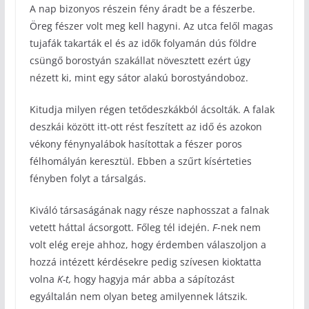
A nap bizonyos részein fény áradt be a fészerbe.
Öreg fészer volt meg kell hagyni. Az utca felől magas
tujafák takarták el és az idők folyamán dús földre
csüngő borostyán szakállat növesztett ezért úgy
nézett ki, mint egy sátor alakú borostyándoboz.
Kitudja milyen régen tetődeszkákból ácsolták. A falak
deszkái között itt-ott rést feszített az idő és azokon
vékony fénynyalábok hasítottak a fészer poros
félhomályán keresztül. Ebben a szűrt kísérteties
fényben folyt a társalgás.
Kiváló társaságának nagy része naphosszat a falnak
vetett háttal ácsorgott. Főleg tél idején.
F
-nek nem
volt elég ereje ahhoz, hogy érdemben válaszoljon a
hozzá intézett kérdésekre pedig szívesen kioktatta
volna
K-t,
hogy hagyja már abba a sápítozást
egyáltalán nem olyan beteg amilyennek látszik.