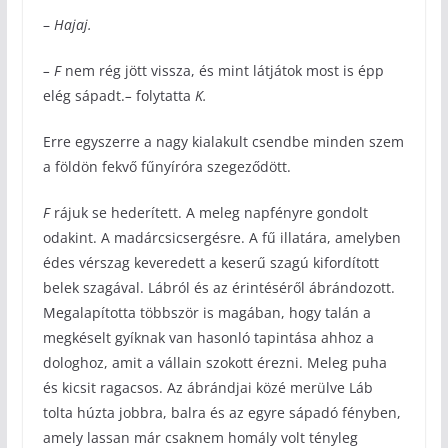
–
Hajaj.
– F
nem rég jött vissza, és mint látjátok most is épp
elég sápadt.
–
folytatta
K.
Erre egyszerre a nagy kialakult csendbe minden szem
a földön fekvő fűnyíróra szegeződött.
F
rájuk se hederített. A meleg napfényre gondolt
odakint. A madárcsicsergésre. A fű illatára, amelyben
édes vérszag keveredett a keserű szagú kifordított
belek szagával. Lábról és az érintéséről ábrándozott.
Megalapította többször is magában, hogy talán a
megkéselt gyíknak van hasonló tapintása ahhoz a
dologhoz, amit a vállain szokott érezni. Meleg puha
és kicsit ragacsos. Az ábrándjai közé merülve Láb
tolta húzta jobbra, balra és az egyre sápadó fényben,
amely lassan már csaknem homály volt tényleg