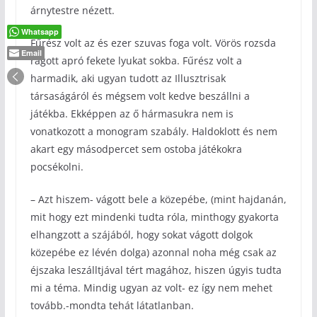
árnytestre nézett.
Whatsapp
Fűrész volt az és ezer szuvas foga volt. Vörös rozsda
Email
rágott apró fekete lyukat sokba. Fűrész volt a
harmadik, aki ugyan tudott az Illusztrisak
társaságáról és mégsem volt kedve beszállni a
játékba. Ekképpen az ő hármasukra nem is
vonatkozott a monogram szabály. Haldoklott és nem
akart egy másodpercet sem ostoba játékokra
pocsékolni.
– Azt hiszem- vágott bele a közepébe, (mint hajdanán,
mit hogy ezt mindenki tudta róla, minthogy gyakorta
elhangzott a szájából, hogy sokat vágott dolgok
közepébe ez lévén dolga) azonnal noha még csak az
éjszaka leszálltjával tért magához, hiszen úgyis tudta
mi a téma. Mindig ugyan az volt- ez így nem mehet
tovább.-mondta tehát látatlanban.