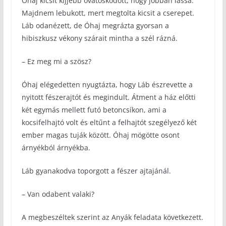
Óhaj kicsit kijjebb óvatoskodott, hogy jobban lássa.
Majdnem lebukott, mert megtolta kicsit a cserepet.
Láb odanézett, de Óhaj megrázta gyorsan a
hibiszkusz vékony szárait mintha a szél rázná.
– Ez meg mi a szösz?
Óhaj elégedetten nyugtázta, hogy Láb észrevette a
nyitott fészerajtót és megindult. Átment a ház előtti
két egymás mellett futó betoncsíkon, ami a
kocsifelhajtó volt és eltűnt a felhajtót szegélyező két
ember magas tuják között. Óhaj mögötte osont
árnyékból árnyékba.
Láb gyanakodva toporgott a fészer ajtajánál.
– Van odabent valaki?
A megbeszéltek szerint az Anyák feladata következett.