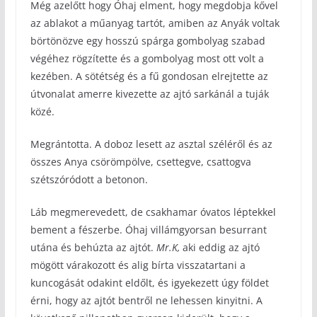
Még azelőtt hogy Óhaj elment, hogy megdobja kővel
az ablakot a műanyag tartót, amiben az Anyák voltak
börtönözve egy hosszú spárga gombolyag szabad
végéhez rögzítette és a gombolyag most ott volt a
kezében. A sötétség és a fű gondosan elrejtette az
útvonalat amerre kivezette az ajtó sarkánál a tuják
közé.
Megrántotta. A doboz lesett az asztal széléről és az
összes Anya csörömpölve, csettegve, csattogva
szétszóródott a betonon.
Láb megmerevedett, de csakhamar óvatos léptekkel
bement a fészerbe. Óhaj villámgyorsan besurrant
utána és behúzta az ajtót.
Mr.K,
aki eddig az ajtó
mögött várakozott és alig bírta visszatartani a
kuncogását odakint eldőlt, és igyekezett úgy földet
érni, hogy az ajtót bentről ne lehessen kinyitni. A