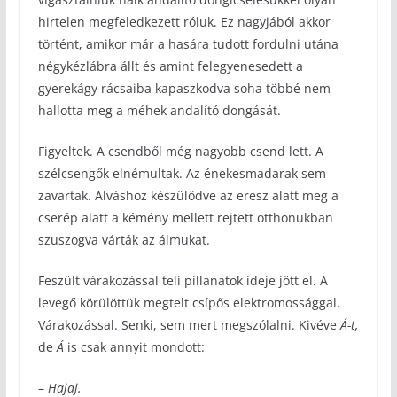
hirtelen megfeledkezett róluk. Ez nagyjából akkor
történt, amikor már a hasára tudott fordulni utána
négykézlábra állt és amint felegyenesedett a
gyerekágy rácsaiba kapaszkodva soha többé nem
hallotta meg a méhek andalító dongását.
Figyeltek. A csendből még nagyobb csend lett. A
szélcsengők elnémultak. Az énekesmadarak sem
zavartak. Alváshoz készülődve az eresz alatt meg a
cserép alatt a kémény mellett rejtett otthonukban
szuszogva várták az álmukat.
Feszült várakozással teli pillanatok ideje jött el. A
levegő körülöttük megtelt csípős elektromossággal.
Várakozással. Senki, sem mert megszólalni. Kivéve
Á-t,
de
Á
is csak annyit mondott:
–
Hajaj.