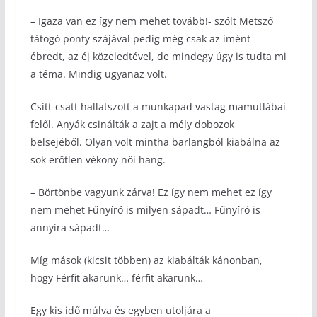
– Igaza van ez így nem mehet tovább!- szólt Metsző
tátogó ponty szájával pedig még csak az imént
ébredt, az éj közeledtével, de mindegy úgy is tudta mi
a téma. Mindig ugyanaz volt.
Csitt-csatt hallatszott a munkapad vastag mamutlábai
felől. Anyák csinálták a zajt a mély dobozok
belsejéből. Olyan volt mintha barlangból kiabálna az
sok erőtlen vékony női hang.
– Börtönbe vagyunk zárva! Ez így nem mehet ez így
nem mehet Fűnyíró is milyen sápadt… Fűnyíró is
annyira sápadt…
Míg mások (kicsit többen) az kiabálták kánonban,
hogy Férfit akarunk… férfit akarunk…
Egy kis idő múlva és egyben utoljára a