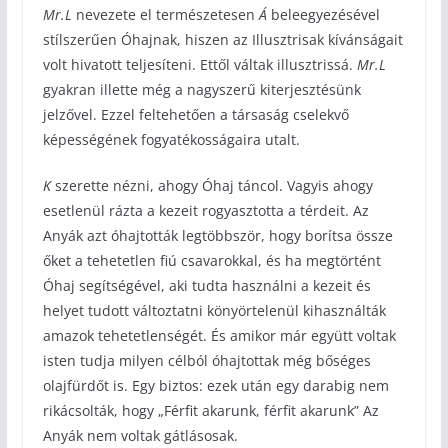
Mr.L
nevezete el természetesen
Á
beleegyezésével
stílszerűen Óhajnak, hiszen az Illusztrisak kívánságait
volt hivatott teljesíteni. Ettől váltak illusztrissá.
Mr.L
gyakran illette még a nagyszerű kiterjesztésünk
jelzővel. Ezzel feltehetően a társaság cselekvő
képességének fogyatékosságaira utalt.
K
szerette nézni, ahogy Óhaj táncol. Vagyis ahogy
esetlenül rázta a kezeit rogyasztotta a térdeit. Az
Anyák azt óhajtották legtöbbször, hogy borítsa össze
őket a tehetetlen fiú csavarokkal, és ha megtörtént
Óhaj segítségével, aki tudta használni a kezeit és
helyet tudott változtatni könyörtelenül kihasználták
amazok tehetetlenségét. És amikor már együtt voltak
isten tudja milyen célból óhajtottak még bőséges
olajfürdőt is. Egy biztos: ezek után egy darabig nem
rikácsolták, hogy „Férfit akarunk, férfit akarunk” Az
Anyák nem voltak gátlásosak.