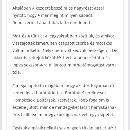
Általában
K
kezdett beszélni és nagyrészt azzal
nyitott, hogy
F
már megint milyen sápadt.
Rendszerint Lábat hibáztatta mindenért.
Mr.L
és
Á
tűnt el a leggyakrabban közülük, és amikor
visszajöttek kimerülten csapzott csorba és mocskos
volt mindkettő. Nekik nem volt kedvük beszélgetni. De
akkor is kettejük közül
Mr.L
volt a bőbeszédűbb és
lopva sokszor
Á
-ra pillantott mintha támogatást várna
tőle.
F
megállapította magában, hogy az idők folyamán ők
ketten igazi barátok lettek. Barátok. Szerelmesek.
Homokosok. Bajtársak. Testvérek. Több fogalom is
eszébe jutott, már de mindegyiket kicsit hamiskásnak
érezte illetve mindegyikből igaznak vélt egy csipetet.
Egyikük a másik nélkül csak nagyon ritkán járt el.
Mr.L