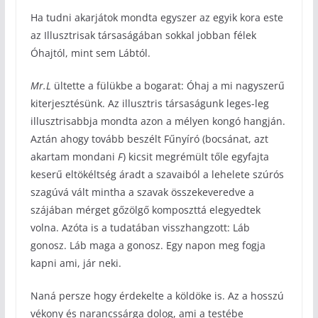
Ha tudni akarjátok mondta egyszer az egyik kora este
az Illusztrisak társaságában sokkal jobban félek
Óhajtól, mint sem Lábtól.
Mr.L
ültette a fülükbe a bogarat: Óhaj a mi nagyszerű
kiterjesztésünk. Az illusztris társaságunk leges-leg
illusztrisabbja mondta azon a mélyen kongó hangján.
Aztán ahogy tovább beszélt Fűnyíró (bocsánat, azt
akartam mondani
F
) kicsit megrémült tőle egyfajta
keserű eltökéltség áradt a szavaiból a lehelete szúrós
szagúvá vált mintha a szavak összekeveredve a
szájában mérget gőzölgő komposzttá elegyedtek
volna. Azóta is a tudatában visszhangzott: Láb
gonosz. Láb maga a gonosz. Egy napon meg fogja
kapni ami, jár neki.
Naná persze hogy érdekelte a köldöke is. Az a hosszú
vékony és narancssárga dolog, ami a testébe