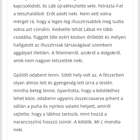
kapcsolódott, és Láb újraélesztette vele. Felrázta
F-et
a tetszhalálból. Erőt adott neki. Nem vett volna
mérget rá, hogy a leges-leg illusztrisabbik meg tudta
volna azt csinálni. Kedvelte tehát Lábat mi több
csodálta, függött tőle ezért közben őrlődött és mélyen
hallgatott az Illusztrisak társaságával szembeni
aggályait illetően. A félelmeiről, azokról a dolgokról,
amik nem nagyon tetszettek neki.
Gyűlölt odabent lenni. Sötét hely volt az. A fészerben
olyan álmos lett és gyengeség lett úrrá a testén
mintha beteg lenne. Gyanította, hogy a köldökéhez
lehet köze, odabenn ugyanis összecsavarva pihent a
vállán a puha és nyirkos valami helyett, amiről
sejtette, hogy a lábhoz tartozik, mint hozzá a
narancsszínű hosszú zsinór. A köldök.
Mr.L
mondta
neki.