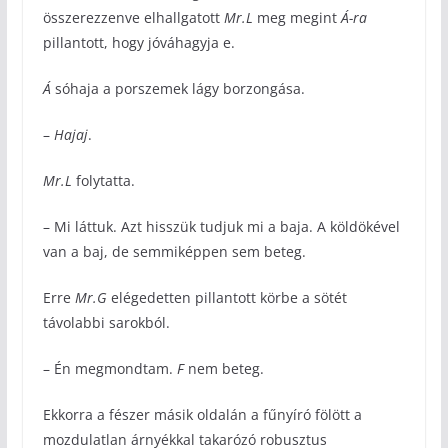
összerezzenve elhallgatott
Mr.L
meg megint
Á-ra
pillantott, hogy jóváhagyja e.
Á
sóhaja a porszemek lágy borzongása.
–
Hajaj
.
Mr.L
folytatta.
– Mi láttuk. Azt hisszük tudjuk mi a baja. A köldökével
van a baj, de semmiképpen sem beteg.
Erre
Mr.G
elégedetten pillantott körbe a sötét
távolabbi sarokból.
– Én megmondtam.
F
nem beteg.
Ekkorra a fészer másik oldalán a fűnyíró fölött a
mozdulatlan árnyékkal takarózó robusztus