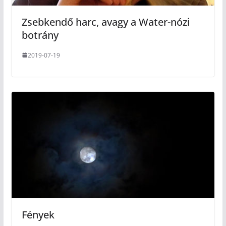
Zsebkendő harc, avagy a Water-nózi
botrány
2019-07-19
Fények