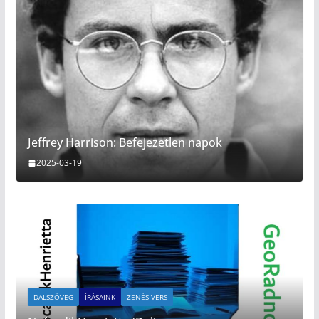
Jeffrey Harrison: Befejezetlen napok
2025-03-19
DALSZÖVEG
ÍRÁSAINK
ZENÉS VERS