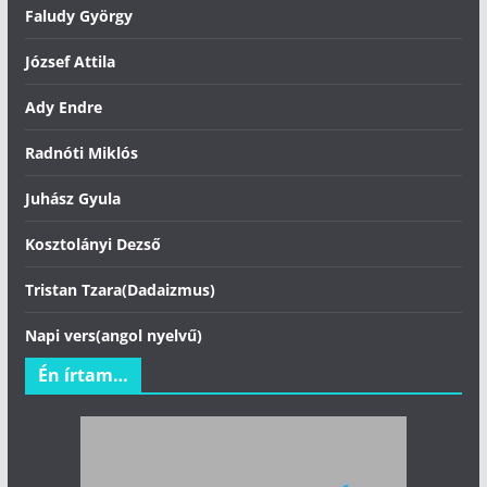
Faludy György
József Attila
Ady Endre
Radnóti Miklós
Juhász Gyula
Kosztolányi Dezső
Tristan Tzara(Dadaizmus)
Napi vers(angol nyelvű)
Én írtam…