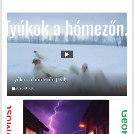
Tyúkok a hómezőn (Dal)
2026-01-20