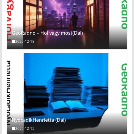
GeoRadno – Hol vagy most(Dal)
2025-12-18
NyócadikHenrietta (Dal)
2025-12-15