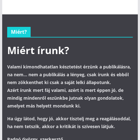
Miért?
Miért írunk?
Valami kimondhatatlan késztetést érzünk a publikálásra,
na nem... nem a publikálás a lényeg, csak írunk és ebből
nem zökkenthet ki csak a saját lelki állapotunk.
Azért írunk mert fáj valami, azért is mert éppen jó, de
mindig mindenről eszünkbe jutnak olyan gondolatok,
amelyet más helyett mondunk ki.
Ha úgy látod, hogy jó, akkor tisztelj meg a reagálásoddal,
ha nem tetszik, akkor a kritikát is szívesen látjuk.
Radnó György, szerkesztő