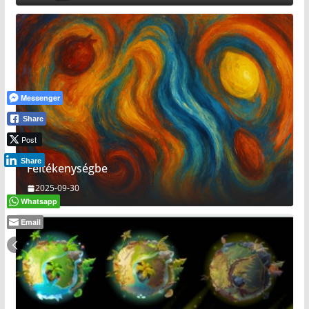
Messenger
Share
Post
Share
Féltékenységbe
2025-09-30
Whatsapp
Email