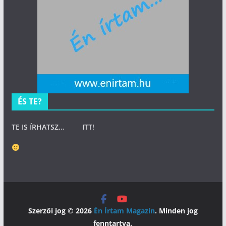
ÉS TE?
TE IS ÍRHATSZ…
ITT
!
Szerzői jog © 2026
Én Írtam Magazin
. Minden jog
fenntartva.