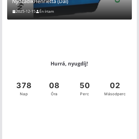
NyócadikHenrietta (Dal)
2025-12-15
Én írtam
Hurrá, nyugdíj!