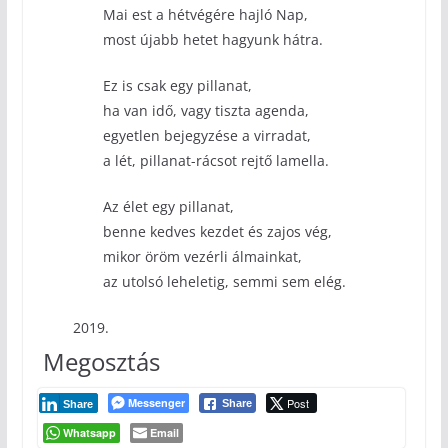
Mai est a hétvégére hajló Nap,
most újabb hetet hagyunk hátra.
Ez is csak egy pillanat,
ha van idő, vagy tiszta agenda,
egyetlen bejegyzése a virradat,
a lét, pillanat-rácsot rejtő lamella.
Az élet egy pillanat,
benne kedves kezdet és zajos vég,
mikor öröm vezérli álmainkat,
az utolsó leheletig, semmi sem elég.
2019.
Megosztás
Messenger
Post
Share
Share
Whatsapp
Email