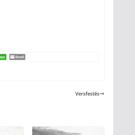
app
Email
Versfestés