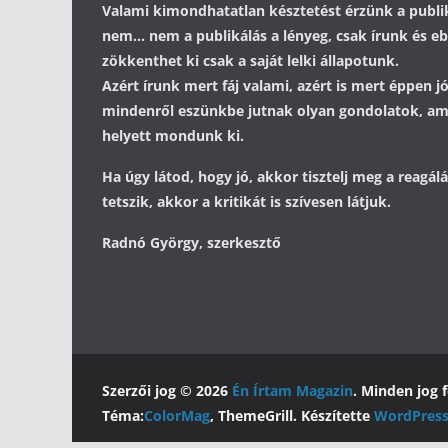
Valami kimondhatatlan késztetést érzünk a publik
nem... nem a publikálás a lényeg, csak írunk és 
zökkenthet ki csak a saját lelki állapotunk.
Azért írunk mert fáj valami, azért is mert éppen j
mindenről eszünkbe jutnak olyan gondolatok, a
helyett mondunk ki.
Ha úgy látod, hogy jó, akkor tisztelj meg a reagá
tetszik, akkor a kritikát is szívesen látjuk.
Radnó György, szerkesztő
Szerzői jog © 2026
Én Írtam Magazin
. Minden jog 
Téma:
ColorMag
, ThemeGrill. Készítette
WordPres