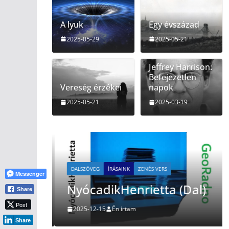
A lyuk
Egy évszázad
2025-05-29
2025-05-21
Jeffrey Harrison:
Befejezetlen
Vereség érzékei
napok
2025-05-21
2025-03-19
agy
DALSZÖVEG
ÍRÁSAINK
ZENÉS VERS
Messenger
NyócadikHenrietta (Dal)
Share
Post
2025-12-15
Én írtam
Share