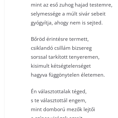
mint az eső zuhog hajad testemre,
selymessége a múlt sivár sebeit
gyógyítja, ahogy nem is sejted.
Bőröd érintésre termett,
csiklandó csillám bizsereg
sorssal tarkított tenyeremen,
kisimult kétségtelenséget
hagyva függönytelen életemen.
ÍRÁSAINK
ZENÉS 
ÍRÁSAINK
VERS
GeoRadno
Én választottalak téged,
Féltékenységbe
most(Dal
s te választottál engem,
2025-09-30
Radnó György
2025-12-18
Ra
mint domború mezők lejtői