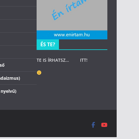
ÉS TE?
TE IS ÍRHATSZ…
ITT
!
zső
adaizmus)
 nyelvű)