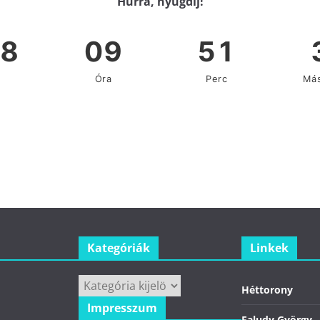
Hurrá, nyugdíj!
Kategóriák
Linkek
Kategóriák
Héttorony
Impresszum
Faludy György