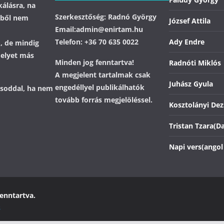
álásra, na
Szerkesztőség: Radnó György
ebből nem
József Attila
Email:admin@enirtam.hu
Telefon: +36 70 635 0022
Ady Endre
ó, de mindig
melyet más
Minden jog fenntartva!
Radnóti Miklós
A megjelent tartalmak csak
Juhász Gyula
engedéllyel publikálhatók
lásoddal, ha nem
tovább forrás megjelöléssel.
Kosztolányi De
Tristan Tzara(D
Napi vers(angol
fenntartva.
s