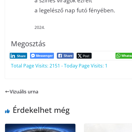
a színes virágok ezreit
a legelésző nap futó fényében.
2024.
Megosztás
Messenger
Post
Whats
Share
Share
Total Page Visits: 2151 - Today Page Visits: 1
Vizuális urna
Érdekelhet még