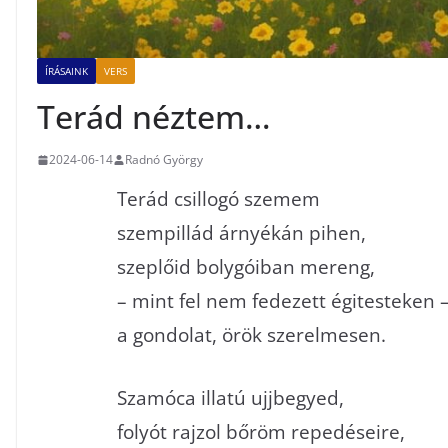
ÍRÁSAINK
VERS
Terád néztem…
2024-06-14
Radnó György
Terád csillogó szemem
szempillád árnyékán pihen,
szeplőid bolygóiban mereng,
– mint fel nem fedezett égitesteken 
a gondolat, örök szerelmesen.
Szamóca illatú ujjbegyed,
folyót rajzol bőröm repedéseire,