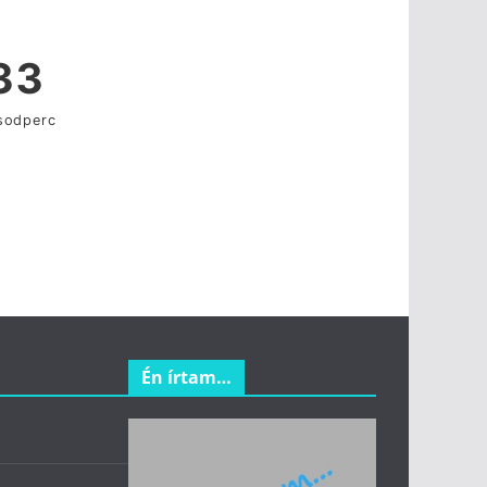
Én írtam…