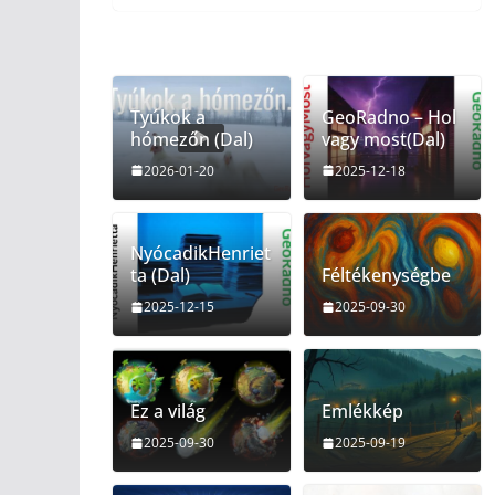
Tyúkok a
GeoRadno – Hol
hómezőn (Dal)
vagy most(Dal)
2026-01-20
2025-12-18
NyócadikHenriet
ta (Dal)
Féltékenységbe
2025-12-15
2025-09-30
Ez a világ
Emlékkép
2025-09-30
2025-09-19